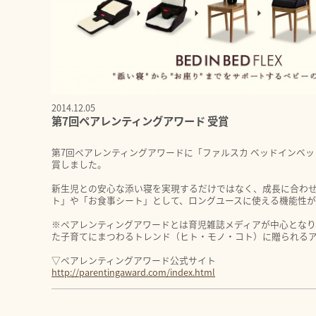
2014.12.05
第7回ペアレンティングアワード 受賞
第7回ペアレンティングアワードに「ファルスカ ベッドインベッ
賞しました。
新生児との安心な添い寝を実現するだけではなく、成長に合わ
ト」や「お食事シート」として、ロングユースに使える機能性
※ペアレンティングアワードとは育児雑誌メディアが中心となり
た子育てにまつわるトレンド（ヒト・モノ・コト）に贈られる
▽ペアレンティングアワード公式サイト
http://parentingaward.com/index.html